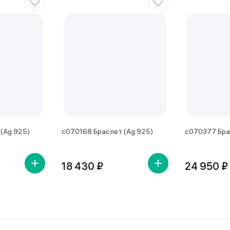
(Ag 925)
с070168 Браслет (Ag 925)
с070377 Бра
18 430 ₽
24 950 ₽