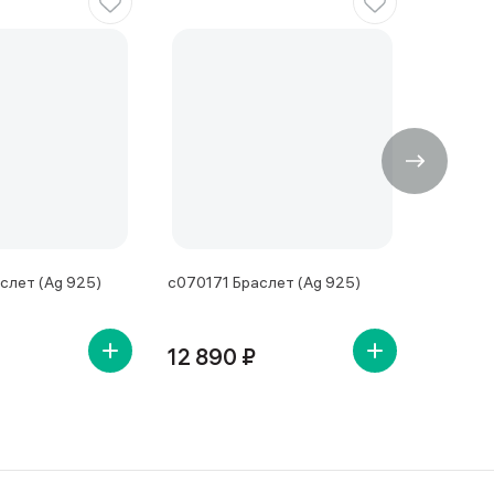
слет (Ag 925)
с070171 Браслет (Ag 925)
с070215
12 890 ₽
13 32