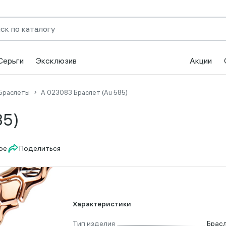
Серьги
Эксклюзив
Акции
Браслеты
А 023083 Браслет (Au 585)
85)
Поделиться
Характеристики
Тип изделия
Брас