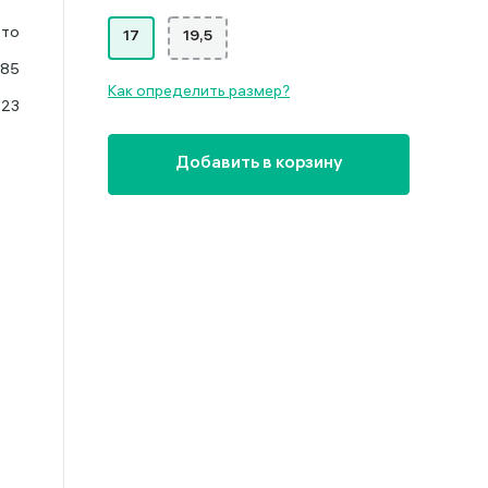
ото
17
19,5
585
Как определить размер?
.23
Добавить в корзину