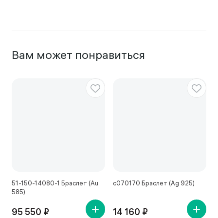
Вам может понравиться
51-150-14080-1 Браслет (Au
с070170 Браслет (Ag 925)
с
585)
95 550 ₽
14 160 ₽