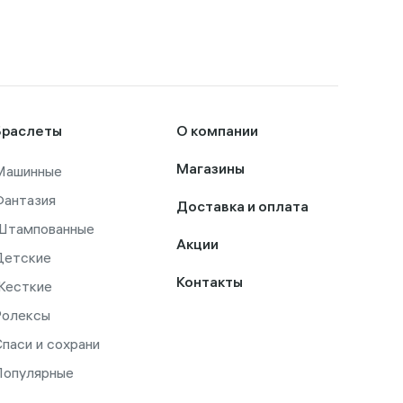
Браслеты
О компании
Машинные
Магазины
Фантазия
Доставка и оплата
Штампованные
Акции
Детские
Контакты
Жесткие
Ролексы
паси и сохрани
Популярные