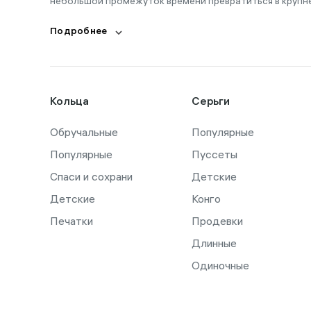
небольшой промежуток времени превратиться в крупн
Подробнее
Кольца
Серьги
Обручальные
Популярные
Популярные
Пуссеты
Спаси и сохрани
Детские
Детские
Конго
Печатки
Продевки
Длинные
Одиночные