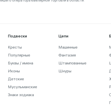
ейшего оператора ювелирной торговли в области.
Подвески
Цепи
Кресты
Машинные
Популярные
Фантазия
Буквы / имена
Штампованные
Иконы
Шнуры
Детские
Мусульманские
Знаки зодиака
С