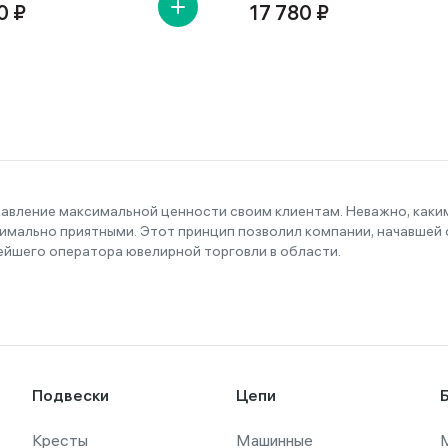
0 ₽
17 780 ₽
тавление максимальной ценности своим клиентам. Неважно, как
имально приятными. Этот принцип позволил компании, начавшей с
ейшего оператора ювелирной торговли в области.
Подвески
Цепи
Кресты
Машинные