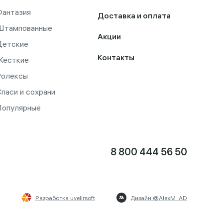
Фантазия
Доставка и оплата
Штампованные
Акции
Детские
Контакты
Жесткие
Ролексы
паси и сохрани
Популярные
8 800 444 56 50
Разработка uvelirsoft
Дизайн @AlexM_AD