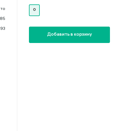
ото
0
585
.93
Добавить в корзину