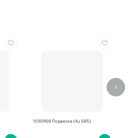
1030966 Подвеска (Au 585)
52-2