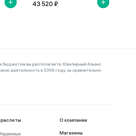
43 520 ₽
14 
им бюджетом вы располагаете, Ювелирный Альянс
вою деятельность в 2006 году, за сравнительно
Браслеты
О компании
Машинные
Магазины