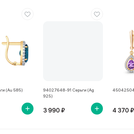
ги (Au 585)
94027648-91 Серьги (Ag
45042504А
925)
3 990 ₽
4 370 ₽