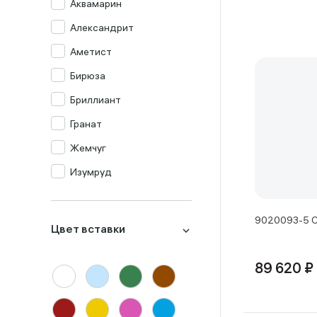
Аквамарин
Александрит
Аметист
Бирюза
Бриллиант
Гранат
Жемчуг
Изумруд
Изумруд синт.
Кварц мистик
9020093-5 С
Цвет вставки
Корунд
Лондон-топаз
89 620 ₽
Малахит
Миксы