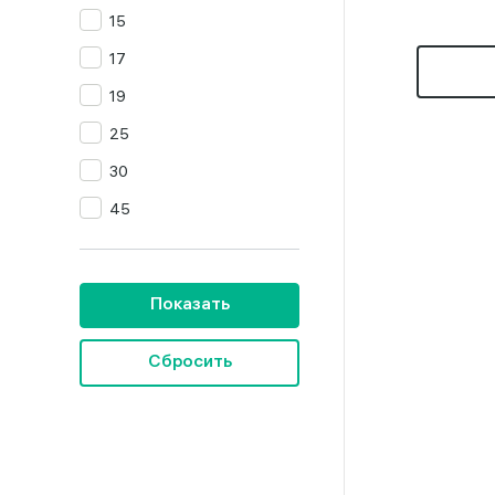
15
Цитрин
17
Янтарь
19
25
30
45
Показать
Сбросить