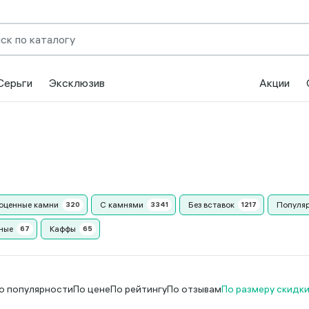
Серьги
Эксклюзив
Акции
оценные камни
С камнями
Без вставок
Популя
ные
Каффы
о популярности
По цене
По рейтингу
По отзывам
По размеру скидк