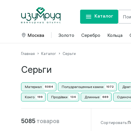
Каталог
Москва
Золото
Серебро
Кольца
Главная
Каталог
Серьги
Серьги
Материал
Полудрагоценные камни
Драг
Конго
Продёвки
Длинные
Одиноч
5085
товаров
П