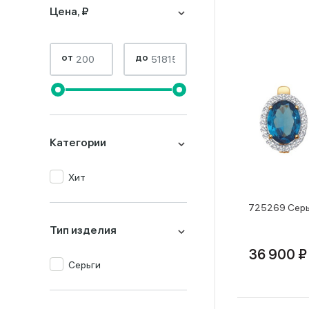
Цена, ₽
от
до
Категории
Хит
725269 Серь
Тип изделия
36 900 ₽
Серьги