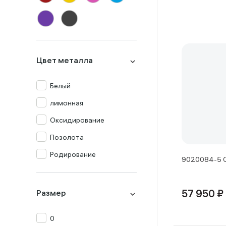
Оникс
Опал
Перламутр
Цвет металла
Празиолит
Прочие
Белый
Раух-топаз
лимонная
Родолит
Оксидирование
Рубин
Позолота
Сапфир
Родирование
9020084-5 С
Топаз
Турмалин
Размер
57 950 ₽
Фианит
0
Хризолит