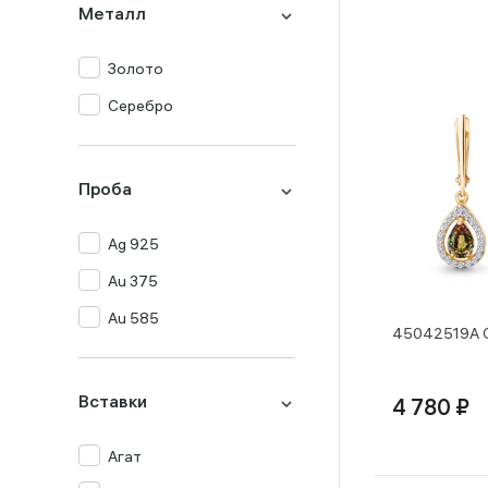
Металл
Золото
Серебро
Проба
Ag 925
Au 375
Au 585
45042519А С
Вставки
4 780 ₽
Агат