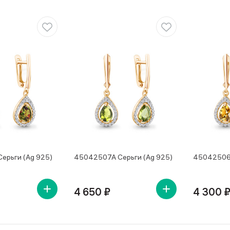
ерьги (Ag 925)
45042507А Серьги (Ag 925)
45042506А
4 650 ₽
4 300 