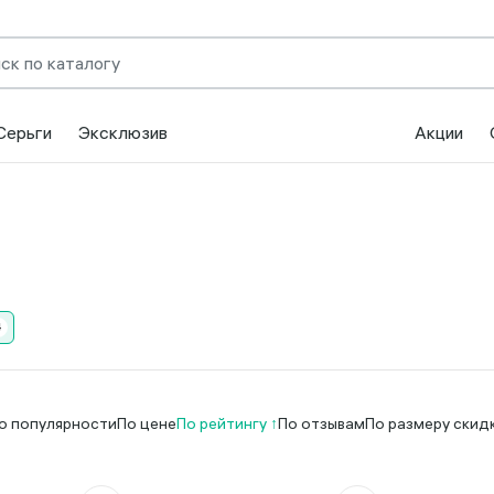
Серьги
Эксклюзив
Акции
о популярности
По цене
По рейтингу
По отзывам
По размеру скид