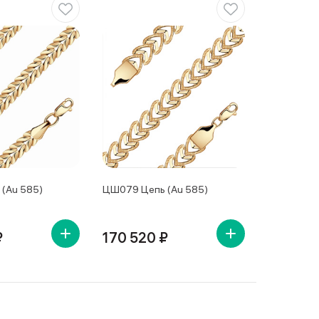
(Au 585)
ЦШ079 Цепь (Au 585)
₽
170 520 ₽