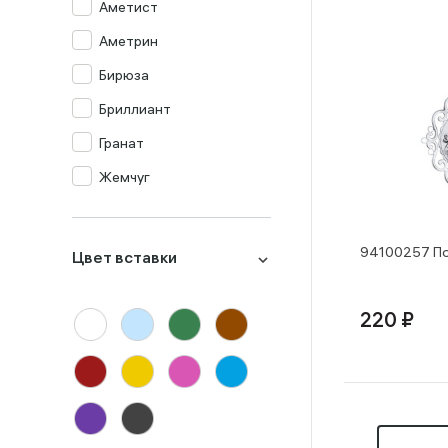
Аметист
Аметрин
Бирюза
Бриллиант
Гранат
Жемчуг
Изумруд
Изумруд синт.
94100257 По
Цвет вставки
Кварц мистик
Коралл
220 ₽
Корунд
Лондон-топаз
Малахит