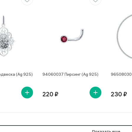
двеска (Ag 925)
94060037 Пирсинг (Ag 925)
965080302
220 ₽
230 ₽