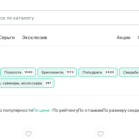
Серьги
Эксклюзив
Акции
Позолота
Бриллианты
Полудраги
Свадьба
, сувениры, аксессуары
о популярности
По цене
По рейтингу
По отзывам
По размеру скид