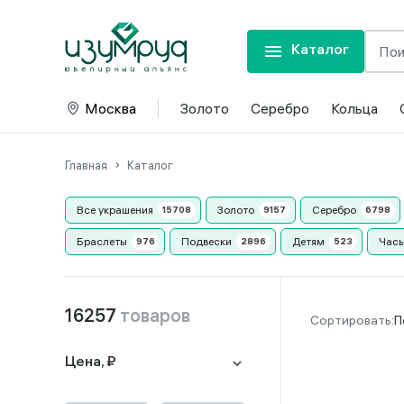
Каталог
Москва
Золото
Серебро
Кольца
Главная
Каталог
Все украшения
Золото
Серебро
Браслеты
Подвески
Детям
Часы
16257
товаров
П
Цена, ₽