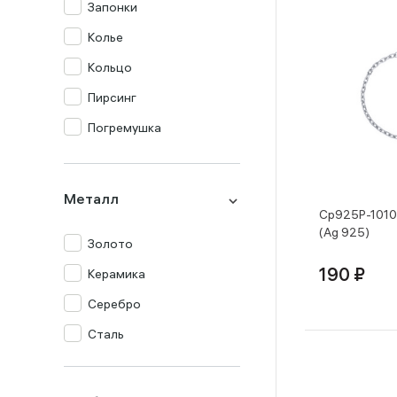
Запонки
Колье
Кольцо
Пирсинг
Погремушка
Подвеска
Серьги
Металл
Ср925Р-1010
Столовый прибор
(Ag 925)
Золото
Сувенир
Керамика
190 ₽
Цепь
Серебро
Часы
Сталь
Шнур