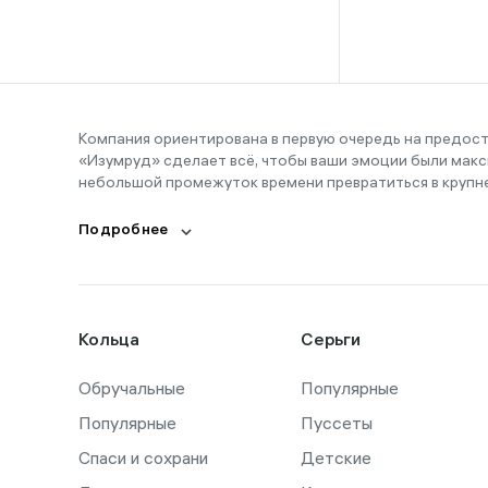
16-16,5
16-17
16-18
16-19
Компания ориентирована в первую очередь на предос
«Изумруд» сделает всё, чтобы ваши эмоции были макс
16-20
небольшой промежуток времени превратиться в крупн
17
Подробнее
17,5
17-19
17-20
Кольца
Серьги
18
Обручальные
18,5
Популярные
Популярные
Пуссеты
18-19
Спаси и сохрани
Детские
18-21,5