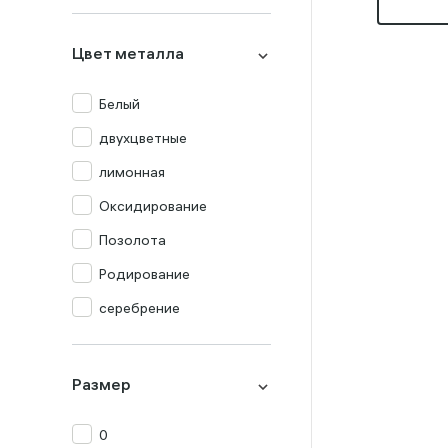
Миксы
Оникс
Цвет металла
Опал
Перламутр
Белый
Празиолит
двухцветные
Прочие
лимонная
Раух-топаз
Оксидирование
Родолит
Позолота
Рубин
Родирование
Сапфир
серебрение
Топаз
Турмалин
Размер
Фианит
0
Хризолит