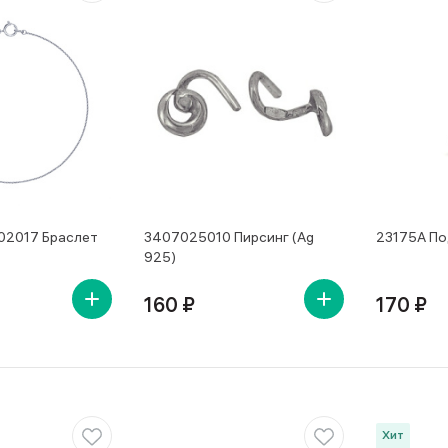
02017 Браслет
3407025010 Пирсинг (Ag
23175А По
925)
160 ₽
170 ₽
Хит