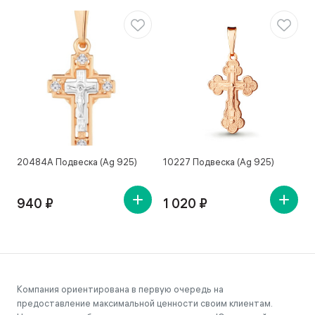
20484А Подвеска (Ag 925)
10227 Подвеска (Ag 925)
1
940 ₽
1 020 ₽
Компания ориентирована в первую очередь на
предоставление максимальной ценности своим клиентам.