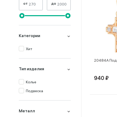
от
до
Категории
Хит
20484А Подв
Тип изделия
940 ₽
Колье
Подвеска
Металл