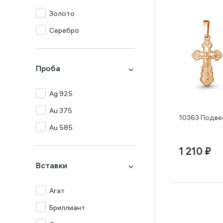
Золото
Серебро
Проба
Ag 925
Au 375
10363 Подве
Au 585
1 210 ₽
Вставки
Агат
Бриллиант