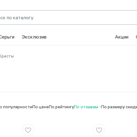
Серьги
Эксклюзив
Акции
Кресты
о популярности
По цене
По рейтингу
По отзывам
По размеру скид