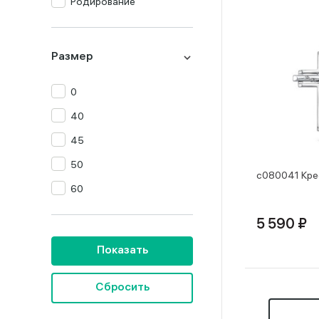
Родирование
Размер
0
40
45
50
с080041 Кре
60
5 590 ₽
Показать
Сбросить