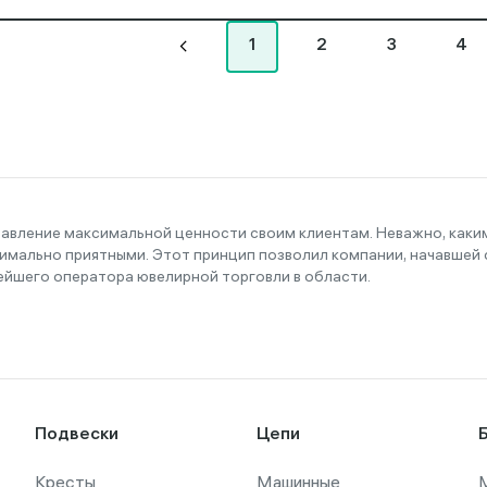
1
2
3
4
тавление максимальной ценности своим клиентам. Неважно, как
имально приятными. Этот принцип позволил компании, начавшей с
ейшего оператора ювелирной торговли в области.
Подвески
Цепи
Кресты
Машинные