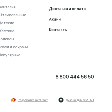
Фантазия
Доставка и оплата
Штампованные
Акции
Детские
Контакты
Жесткие
Ролексы
паси и сохрани
Популярные
8 800 444 56 50
Разработка uvelirsoft
Дизайн @AlexM_AD