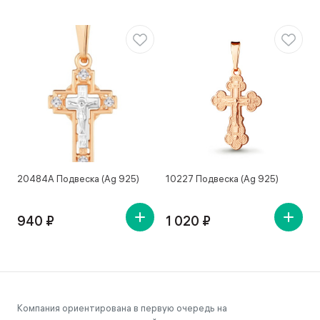
20484А Подвеска (Ag 925)
10227 Подвеска (Ag 925)
1
940 ₽
1 020 ₽
Компания ориентирована в первую очередь на