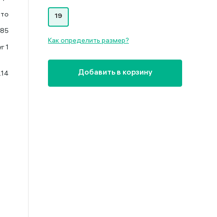
ото
19
585
Как определить размер?
г 1
.14
Добавить в корзину