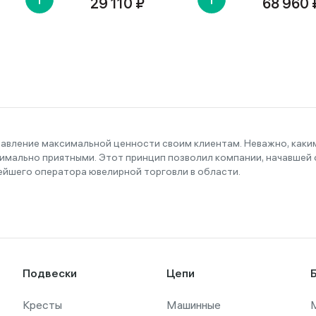
29 110 ₽
68 960 
тавление максимальной ценности своим клиентам. Неважно, как
имально приятными. Этот принцип позволил компании, начавшей с
ейшего оператора ювелирной торговли в области.
Подвески
Цепи
Кресты
Машинные