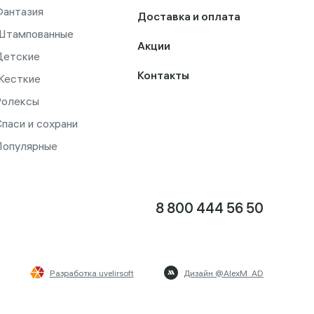
Фантазия
Доставка и оплата
Штампованные
Акции
Детские
Контакты
Жесткие
Ролексы
паси и сохрани
Популярные
8 800 444 56 50
Разработка uvelirsoft
Дизайн @AlexM_AD