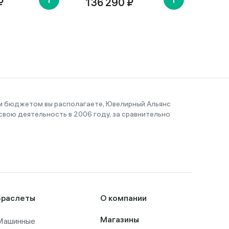
₽
136 290 ₽
39 
им бюджетом вы располагаете, Ювелирный Альянс
вою деятельность в 2006 году, за сравнительно
Браслеты
О компании
Машинные
Магазины