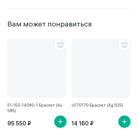
Вам может понравиться
51-150-14080-1 Браслет (Au
с070170 Браслет (Ag 925)
с
585)
95 550 ₽
14 160 ₽