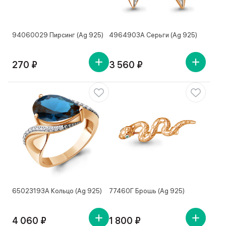
94060029 Пирсинг (Ag 925)
4964903А Серьги (Ag 925)
270 ₽
3 560 ₽
65023193А Кольцо (Ag 925)
77460Г Брошь (Ag 925)
4 060 ₽
1 800 ₽