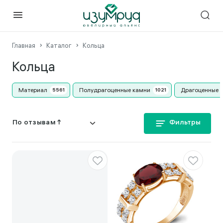
Главная
Каталог
Кольца
Кольца
Материал
Полудрагоценные камни
Драгоценные 
Фильтры