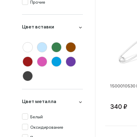
Прочие
Раух-топаз
Топаз
Цвет вставки
Фианит
Янтарь
1500010530 
Цвет металла
340 ₽
Белый
Оксидирование