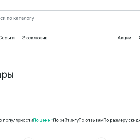
Серьги
Эксклюзив
Акции
ары
о популярности
По цене
По рейтингу
По отзывам
По размеру скид