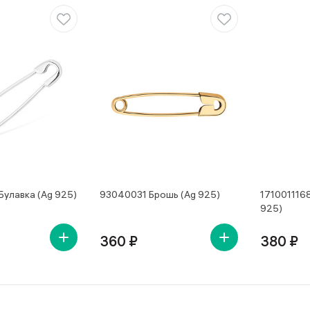
Булавка (Ag 925)
93040031 Брошь (Ag 925)
171001116
925)
360 ₽
380 ₽