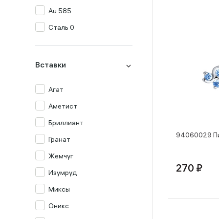
Au 585
Сталь 0
Вставки
Агат
Аметист
Бриллиант
94060029 Пи
Гранат
Жемчуг
270 ₽
Изумруд
Миксы
Оникс