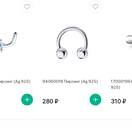
рсинг (Ag 925)
94060018 Пирсинг (Ag 925)
170001994
925)
280 ₽
310 ₽