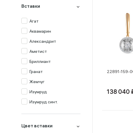
Вставки
Агат
Аквамарин
Александрит
Аметист
Бриллиант
Гранат
22891-159-0
Жемчуг
Изумруд
138 040 
Изумруд синт.
Кварц мистик
Корунд
Цвет вставки
Лондон-топаз