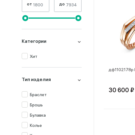
от
до
Категории
Хит
дф1102178р 
Тип изделия
30 600 ₽
Браслет
Брошь
Булавка
Колье