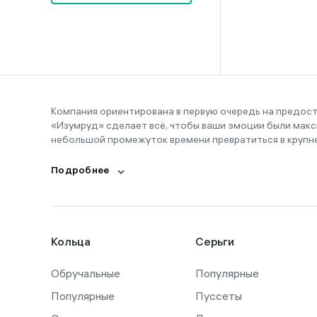
16-19
17
17,5
17-19
18
Компания ориентирована в первую очередь на предос
«Изумруд» сделает всё, чтобы ваши эмоции были макс
18,5
небольшой промежуток времени превратиться в крупн
19
Подробнее
19,5
20
20,5
Кольца
Серьги
20-21
Обручальные
21
Популярные
Популярные
Пуссеты
21,5