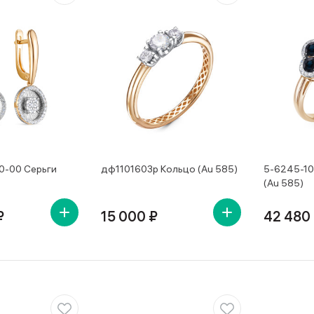
0-00 Серьги
дф1101603р Кольцо (Au 585)
5-6245-10
(Au 585)
₽
15 000 ₽
42 480