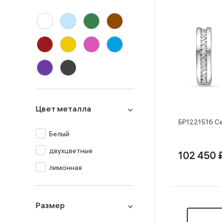
Малахит
Миксы
Оникс
Перламутр
Празиолит
Прочие
Цвет металла
Раух-топаз
БР122151б Се
Родолит
Белый
Рубин
двухцветные
102 450 
Сапфир
лимонная
Топаз
Турмалин
Размер
Фианит