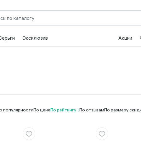
Серьги
Эксклюзив
Акции
о популярности
По цене
По рейтингу
По отзывам
По размеру скид