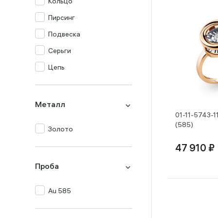
Кольцо
Пирсинг
Подвеска
Серьги
Цепь
Металл
01-11-5743-1
(585)
Золото
47 910 ₽
Проба
Au 585