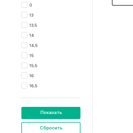
0
Хризолит
13
Янтарь
13,5
14
14,5
15
15,5
16
16,5
16,5-19,5
16,5-20
Показать
16-16,5
16-18
Сбросить