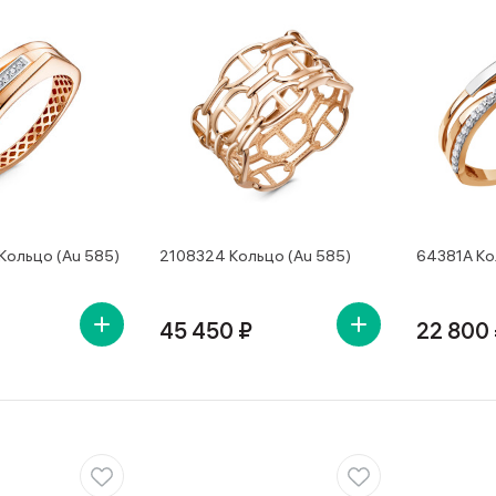
Кольцо (Au 585)
2108324 Кольцо (Au 585)
64381А Ко
45 450 ₽
22 800