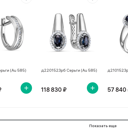
рьги (Au 585)
д2201523рб Серьги (Au 585)
д2101523р
₽
118 830 ₽
57 840
Показать еще