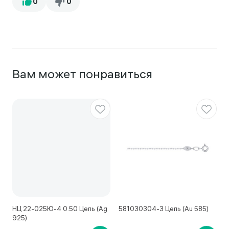
Вам может понравиться
НЦ 22-025Ю-4 0.50 Цепь (Ag
581030304-3 Цепь (Au 585)
5
925)