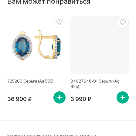
Вам может понравиться
725269 Серьги (Au 585)
94027648-91 Серьги (Ag
4
925)
36 900 ₽
3 990 ₽