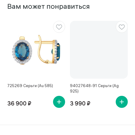
Вам может понравиться
725269 Серьги (Au 585)
94027648-91 Серьги (Ag
4
925)
36 900 ₽
3 990 ₽