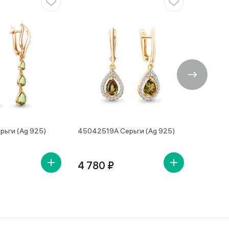
рьги (Ag 925)
45042519А Серьги (Ag 925)
4504250
4 780 ₽
4 650