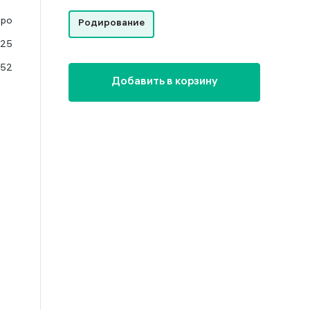
бро
Родирование
925
.52
Добавить в корзину