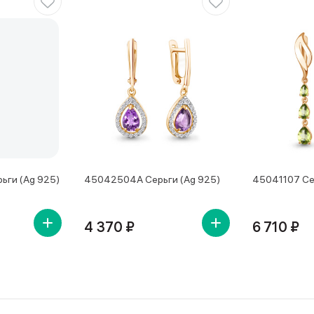
ьги (Ag 925)
45042504А Серьги (Ag 925)
45041107 Се
4 370 ₽
6 710 ₽