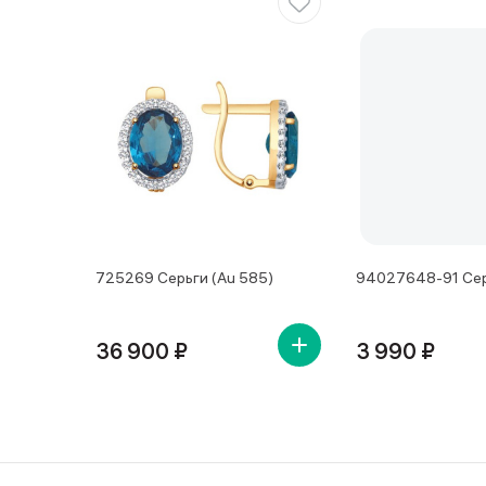
725269 Серьги (Au 585)
94027648-91 Сер
36 900 ₽
3 990 ₽