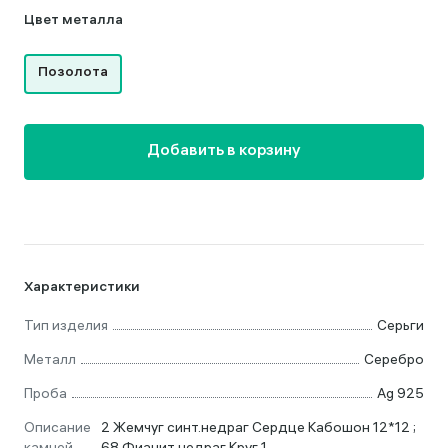
Цвет металла
Позолота
Добавить в корзину
Характеристики
Тип изделия
Серьги
Металл
Серебро
Проба
Ag 925
Описание
2 Жемчуг синт.недраг Сердце Кабошон 12*12 ;
камней
68 Фианит недраг Круг 1