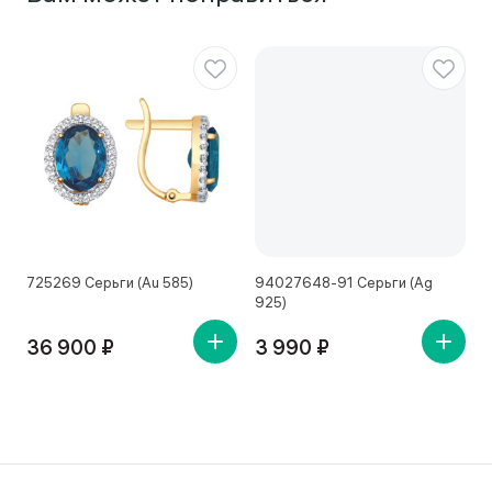
725269 Серьги (Au 585)
94027648-91 Серьги (Ag
4
925)
36 900 ₽
3 990 ₽