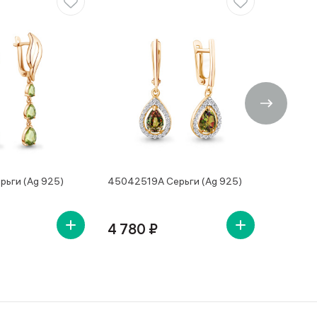
рьги (Ag 925)
45042519А Серьги (Ag 925)
4504250
4 780 ₽
4 650