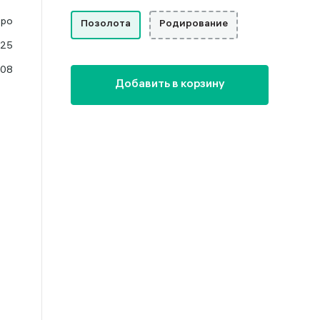
бро
Позолота
Родирование
925
.08
Добавить в корзину