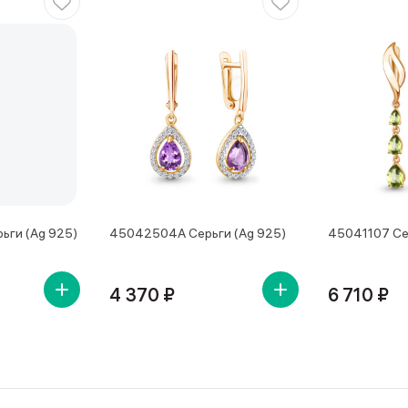
ьги (Ag 925)
45042504А Серьги (Ag 925)
45041107 Се
4 370 ₽
6 710 ₽