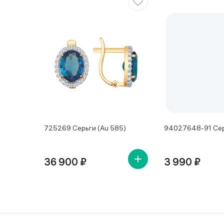
725269 Серьги (Au 585)
94027648-91 Сер
36 900 ₽
3 990 ₽