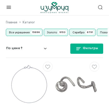
Главная
Каталог
Все украшения
Золото
Серебро
Позол
Фильтры