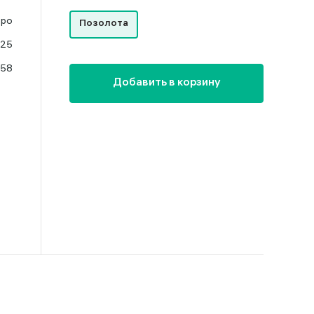
бро
Позолота
925
.58
Добавить в корзину