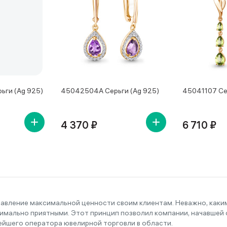
ьги (Ag 925)
45042504А Серьги (Ag 925)
45041107 Се
4 370 ₽
6 710 ₽
тавление максимальной ценности своим клиентам. Неважно, как
имально приятными. Этот принцип позволил компании, начавшей с
ейшего оператора ювелирной торговли в области.