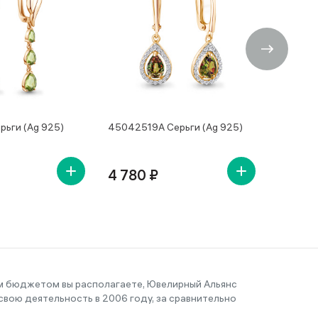
рьги (Ag 925)
45042519А Серьги (Ag 925)
4504250
4 780 ₽
4 650
им бюджетом вы располагаете, Ювелирный Альянс
вою деятельность в 2006 году, за сравнительно