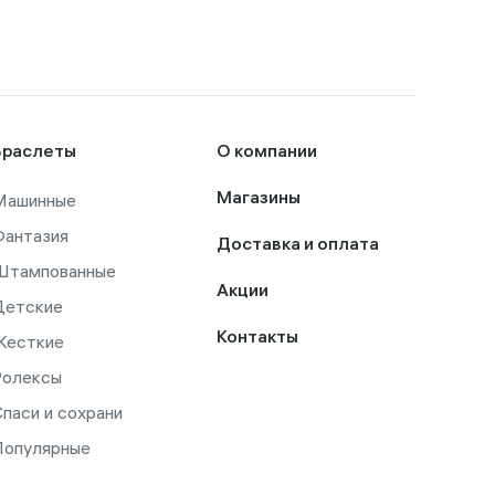
Браслеты
О компании
Машинные
Магазины
Фантазия
Доставка и оплата
Штампованные
Акции
Детские
Контакты
Жесткие
Ролексы
паси и сохрани
Популярные