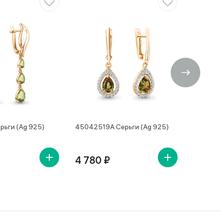
рьги (Ag 925)
45042519А Серьги (Ag 925)
4504250
4 780 ₽
4 650