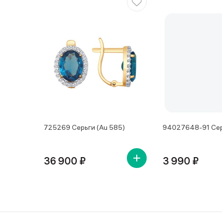
725269 Серьги (Au 585)
94027648-91 Сер
36 900 ₽
3 990 ₽