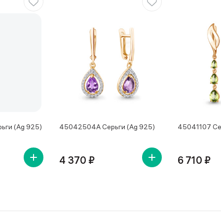
ьги (Ag 925)
45042504А Серьги (Ag 925)
45041107 Се
4 370 ₽
6 710 ₽