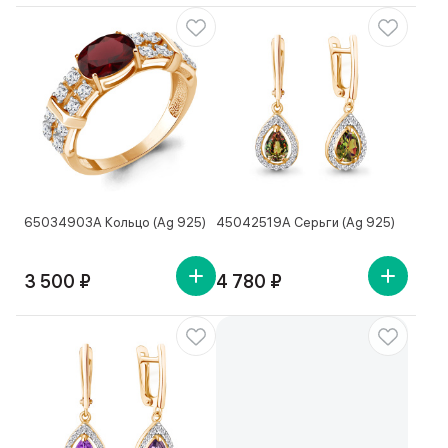
65034903А Кольцо (Ag 925)
45042519А Серьги (Ag 925)
3 500 ₽
4 780 ₽