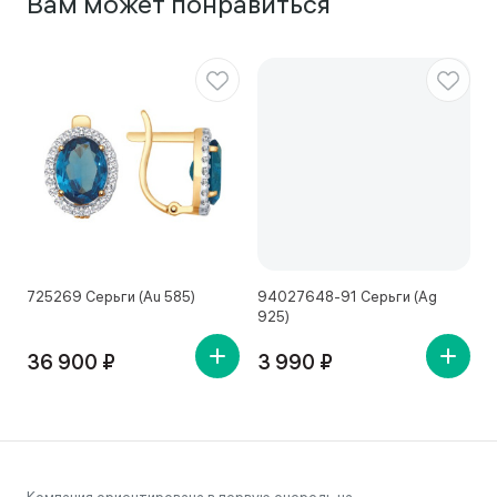
Вам может понравиться
725269 Серьги (Au 585)
94027648-91 Серьги (Ag
4
925)
36 900 ₽
3 990 ₽