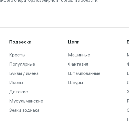
ейшего оператора ювелирной торговли в области.
Подвески
Цепи
Кресты
Машинные
Популярные
Фантазия
Буквы / имена
Штампованные
Иконы
Шнуры
Детские
Мусульманские
Знаки зодиака
С