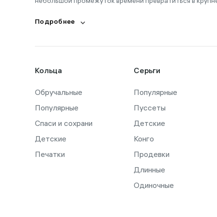
небольшой промежуток времени превратиться в крупн
Подробнее
Кольца
Серьги
Обручальные
Популярные
Популярные
Пуссеты
Спаси и сохрани
Детские
Детские
Конго
Печатки
Продевки
Длинные
Одиночные