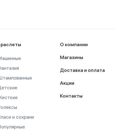
Браслеты
О компании
Машинные
Магазины
Фантазия
Доставка и оплата
Штампованные
Акции
Детские
Контакты
Жесткие
Ролексы
паси и сохрани
Популярные