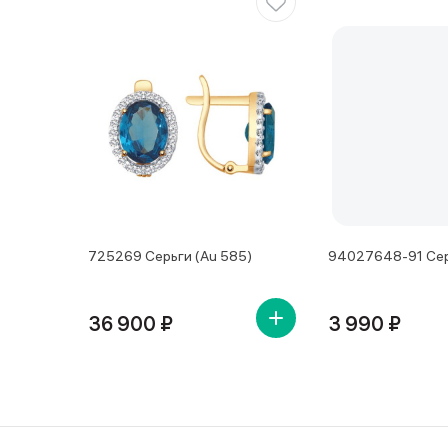
725269 Серьги (Au 585)
94027648-91 Сер
36 900 ₽
3 990 ₽