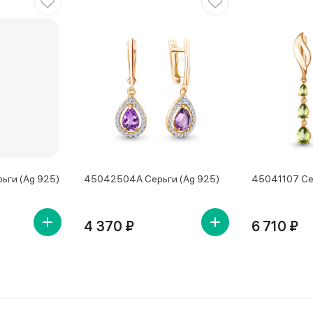
ьги (Ag 925)
45042504А Серьги (Ag 925)
45041107 Се
4 370 ₽
6 710 ₽