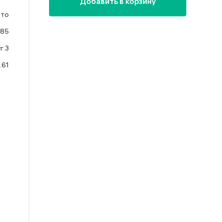
Добавить в корзину
ото
585
г 3
.61