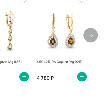
рьги (Ag 925)
45042519А Серьги (Ag 925)
4504250
4 780 ₽
4 650