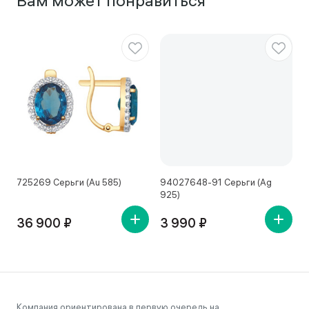
Вам может понравиться
725269 Серьги (Au 585)
94027648-91 Серьги (Ag
4
925)
36 900 ₽
3 990 ₽
Компания ориентирована в первую очередь на