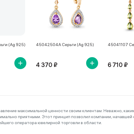
ьги (Ag 925)
45042504А Серьги (Ag 925)
45041107 Се
4 370 ₽
6 710 ₽
тавление максимальной ценности своим клиентам. Неважно, как
имально приятными. Этот принцип позволил компании, начавшей с
ейшего оператора ювелирной торговли в области.