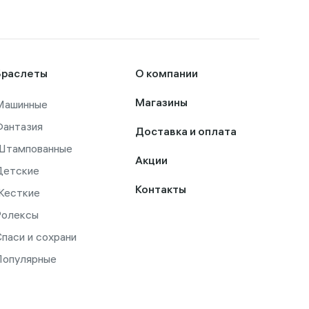
Браслеты
О компании
Машинные
Магазины
Фантазия
Доставка и оплата
Штампованные
Акции
Детские
Контакты
Жесткие
Ролексы
паси и сохрани
Популярные