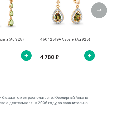
рьги (Ag 925)
45042519А Серьги (Ag 925)
4504250
4 780 ₽
4 650
им бюджетом вы располагаете, Ювелирный Альянс
вою деятельность в 2006 году, за сравнительно