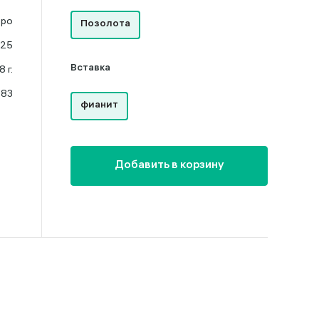
бро
Позолота
925
 г.
Вставка
.83
фианит
Добавить в корзину