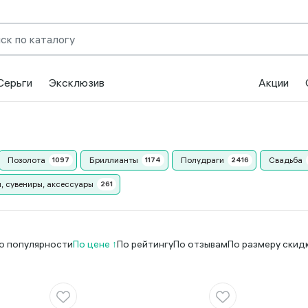
Серьги
Эксклюзив
Акции
Позолота
Бриллианты
Полудраги
Свадьба
, сувениры, аксессуары
о популярности
По цене
По рейтингу
По отзывам
По размеру скид