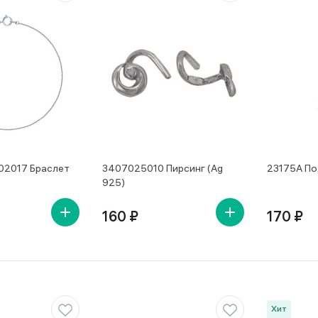
02017 Браслет
3407025010 Пирсинг (Ag
23175А По
925)
160 ₽
170 ₽
Хит