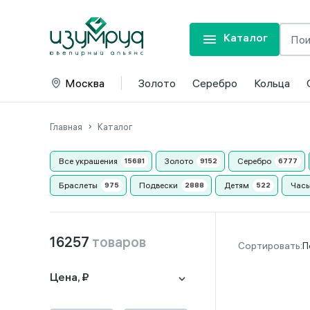
Каталог
Москва
Золото
Серебро
Кольца
Главная
Каталог
Все украшения
Золото
Серебро
Браслеты
Подвески
Детям
Часы
16257
товаров
П
Цена, ₽