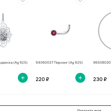
двеска (Ag 925)
94060037 Пирсинг (Ag 925)
965080302
220 ₽
230 ₽