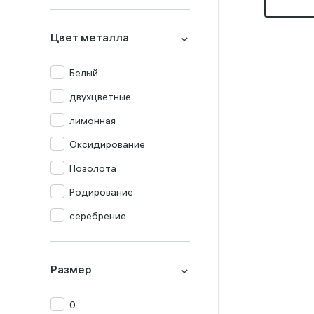
Миксы
Оникс
Цвет металла
Опал
Перламутр
Белый
Празиолит
двухцветные
Прочие
лимонная
Раух-топаз
Оксидирование
Родолит
Позолота
Рубин
Родирование
Сапфир
серебрение
Топаз
Турмалин
Размер
Фианит
0
Хризолит