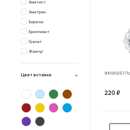
Аметист
Аметрин
Бирюза
Бриллиант
Гранат
Жемчуг
Изумруд
Изумруд синт.
94100257 По
Цвет вставки
Кварц мистик
Коралл
220 ₽
Корунд
Лондон-топаз
Малахит