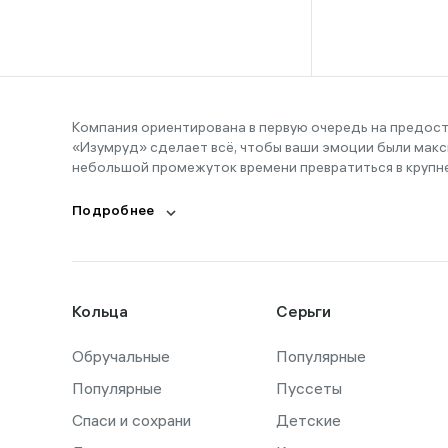
16-16,5
16-17
16-18
16-19
Компания ориентирована в первую очередь на предос
«Изумруд» сделает всё, чтобы ваши эмоции были макс
16-20
небольшой промежуток времени превратиться в крупн
17
Подробнее
17,5
17-19
17-20
Кольца
Серьги
18
Обручальные
18,5
Популярные
Популярные
Пуссеты
18-19
Спаси и сохрани
Детские
18-21,5