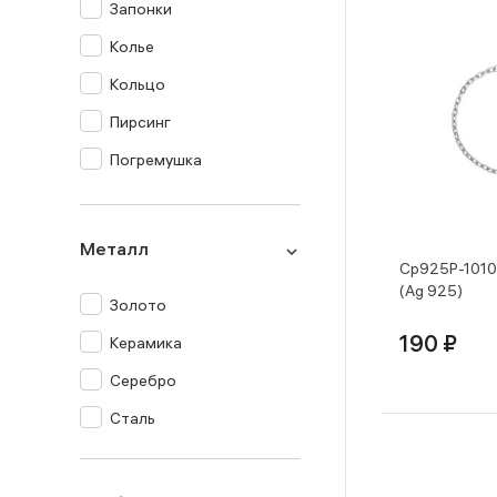
Запонки
Колье
Кольцо
Пирсинг
Погремушка
Подвеска
Серьги
Металл
Ср925Р-1010
Столовый прибор
(Ag 925)
Золото
Сувенир
Керамика
190 ₽
Цепь
Серебро
Часы
Сталь
Шнур