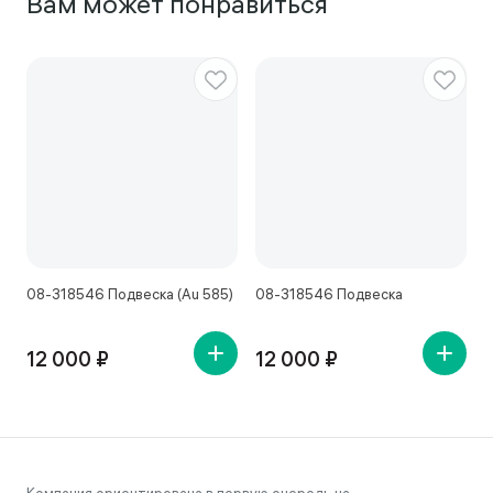
Вам может понравиться
08-318546 Подвеска (Au 585)
08-318546 Подвеска
7
12 000 ₽
12 000 ₽