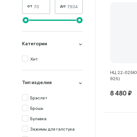
от
до
Категории
Хит
НЦ 22-025Ю-
925)
Тип изделия
8 480 ₽
Браслет
Брошь
Булавка
Зажимы для галстука