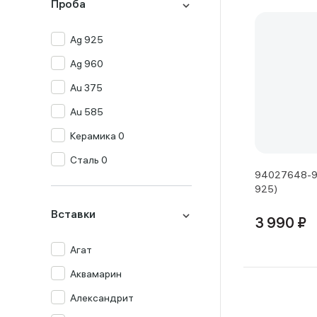
Проба
Ag 925
Ag 960
Au 375
Au 585
Керамика 0
Сталь 0
94027648-91
925)
Вставки
3 990 ₽
Агат
Аквамарин
Александрит