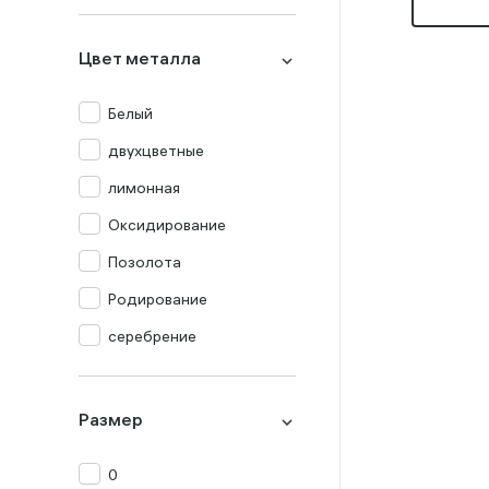
Миксы
Оникс
Цвет металла
Опал
Перламутр
Белый
Празиолит
двухцветные
Прочие
лимонная
Раух-топаз
Оксидирование
Родолит
Позолота
Рубин
Родирование
Сапфир
серебрение
Топаз
Турмалин
Размер
Фианит
0
Хризолит