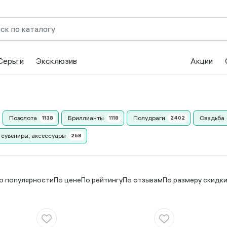
Серьги
Эксклюзив
Акции
Позолота
Бриллианты
Полудраги
Свадьба
 сувениры, аксессуары
о популярности
По цене
По рейтингу
По отзывам
По размеру скидк