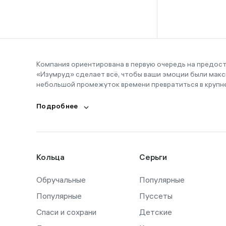
16-16,5
16-17
16-18
16-19
Компания ориентирована в первую очередь на предос
«Изумруд» сделает всё, чтобы ваши эмоции были макс
16-20
небольшой промежуток времени превратиться в крупн
17
Подробнее
17,5
17-19
17-20
Кольца
Серьги
18
Обручальные
18,5
Популярные
Популярные
Пуссеты
18-19
Спаси и сохрани
Детские
18-21,5