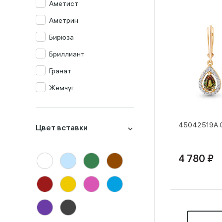
Аметист
Аметрин
Бирюза
Бриллиант
Гранат
Жемчуг
Изумруд
Изумруд синт.
45042519А С
Цвет вставки
Кварц мистик
Коралл
4 780 ₽
Корунд
Лондон-топаз
Малахит