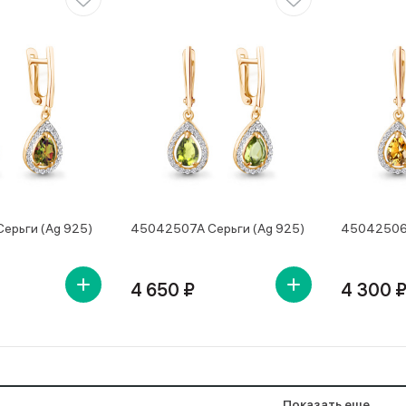
ерьги (Ag 925)
45042507А Серьги (Ag 925)
45042506А
4 650 ₽
4 300 