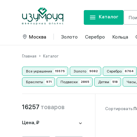
Каталог
Москва
Золото
Серебро
Кольца
Главная
Каталог
Все украшения
Золото
Серебро
Браслеты
Подвески
Детям
Часы,
16257
товаров
П
Цена, ₽