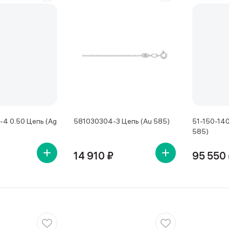
4 0.50 Цепь (Ag
581030304-3 Цепь (Au 585)
51-150-140
585)
14 910 ₽
95 550