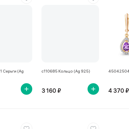
 Серьги (Ag
с110685 Кольцо (Ag 925)
45042504А
3 160 ₽
4 370 ₽