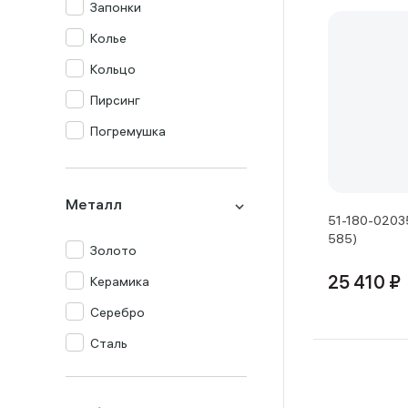
Запонки
Колье
Кольцо
Пирсинг
Погремушка
Подвеска
Серьги
Металл
51-180-02035
Столовый прибор
585)
Золото
Сувенир
Керамика
25 410 ₽
Цепь
Серебро
Часы
Сталь
Шнур