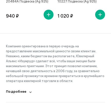
20484А Подвеска (Ag 925)
10227 Подвеска (Ag 925)
1
940 ₽
1 020 ₽
Компания ориентирована в первую очередь на
предоставление максимальной ценности своим клиентам.
Неважно, каким бюджетом вы располагаете, Ювелирный
Альянс «Изумруд» сделает всё, чтобы ваши эмоции были
максимально приятными. Этот принцип позволил компании,
начавшей свою деятельность в 2006 году, за сравнительно
небольшой промежуток времени превратиться в крупнейшего
оператора ювелирной торговли в области.
Подробнее