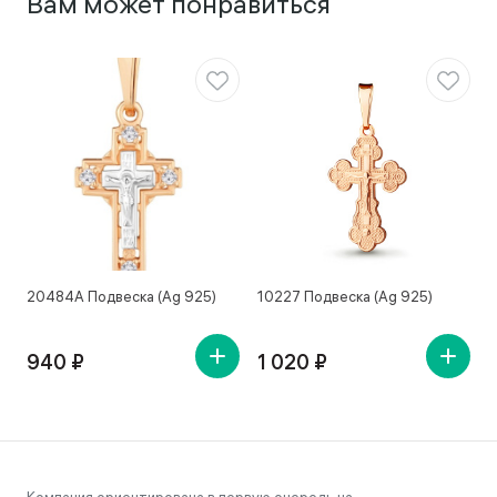
Вам может понравиться
20484А Подвеска (Ag 925)
10227 Подвеска (Ag 925)
1
940 ₽
1 020 ₽