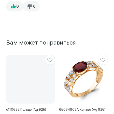
Вам может понравиться
с110685 Кольцо (Ag 925)
65034903А Кольцо (Ag 925)
1