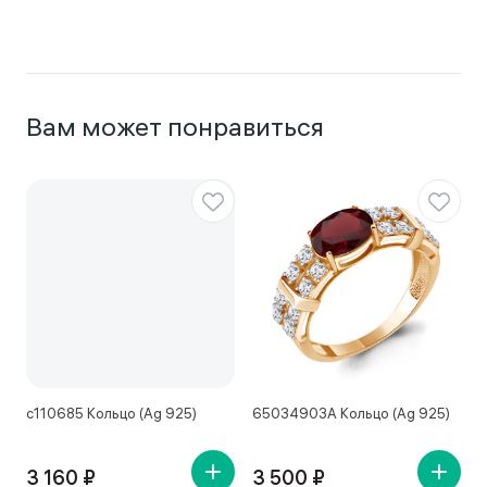
Вам может понравиться
с110685 Кольцо (Ag 925)
65034903А Кольцо (Ag 925)
1
3 160 ₽
3 500 ₽