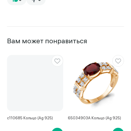
Вам может понравиться
с110685 Кольцо (Ag 925)
65034903А Кольцо (Ag 925)
1