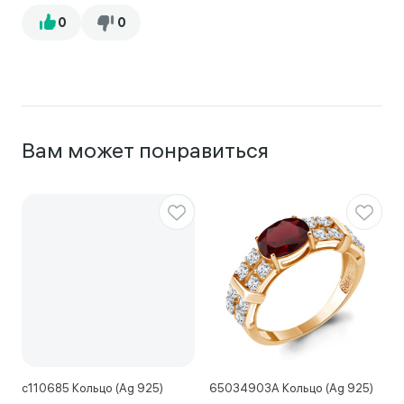
Вам может понравиться
с110685 Кольцо (Ag 925)
65034903А Кольцо (Ag 925)
1