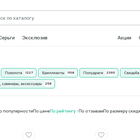
Серьги
Эксклюзив
Акции
Позолота
Бриллианты
Полудраги
Свадьба
, сувениры, аксессуары
о популярности
По цене
По рейтингу
По отзывам
По размеру скид