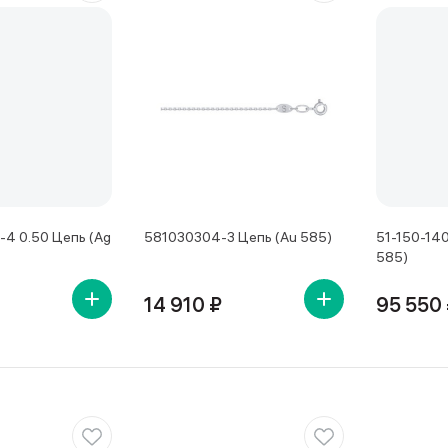
4 0.50 Цепь (Ag
581030304-3 Цепь (Au 585)
51-150-140
585)
14 910 ₽
95 550