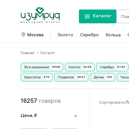
Каталог
Москва
Золото
Серебро
Кольца
Главная
Каталог
Все украшения
Золото
Серебро
Браслеты
Подвески
Детям
Часы
16257
товаров
П
Цена, ₽