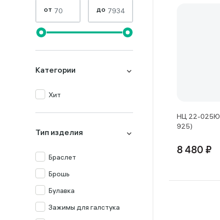
от
до
Категории
Хит
НЦ 22-025Ю-
925)
Тип изделия
8 480 ₽
Браслет
Брошь
Булавка
Зажимы для галстука