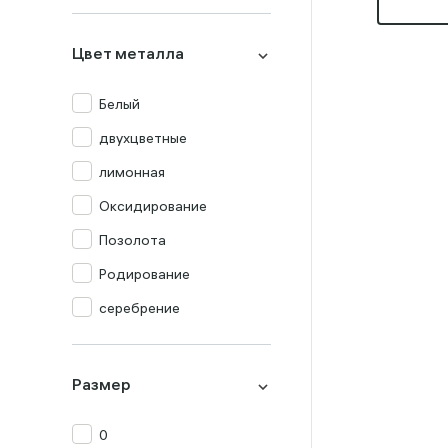
Миксы
Оникс
Цвет металла
Опал
Перламутр
Белый
Празиолит
двухцветные
Прочие
лимонная
Раух-топаз
Оксидирование
Родолит
Позолота
Рубин
Родирование
Сапфир
серебрение
Топаз
Турмалин
Размер
Фианит
0
Хризолит