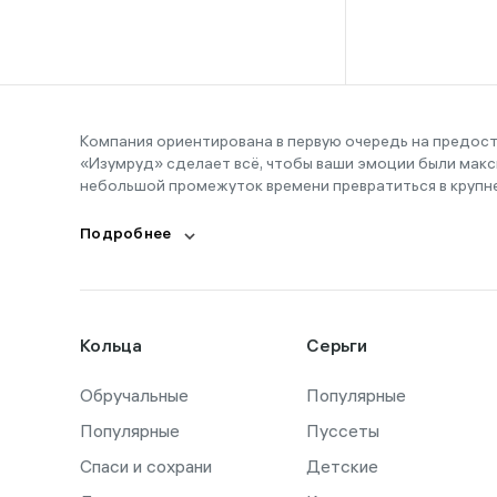
16-16,5
16-17
16-18
16-19
Компания ориентирована в первую очередь на предос
«Изумруд» сделает всё, чтобы ваши эмоции были макс
16-20
небольшой промежуток времени превратиться в крупн
17
Подробнее
17,5
17-19
17-20
Кольца
Серьги
18
Обручальные
18,5
Популярные
Популярные
Пуссеты
18-19
Спаси и сохрани
Детские
18-21,5