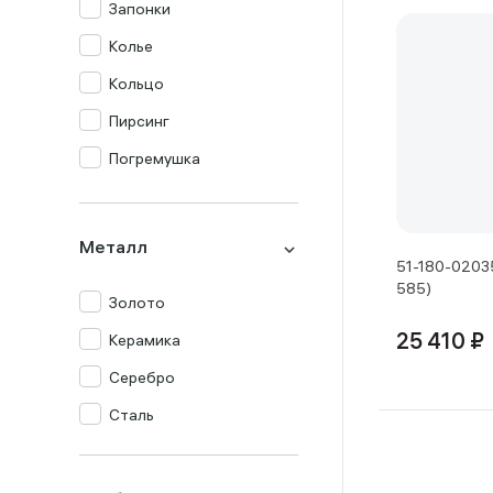
Запонки
Колье
Кольцо
Пирсинг
Погремушка
Подвеска
Серьги
Металл
51-180-02035
Столовый прибор
585)
Золото
Сувенир
Керамика
25 410 ₽
Цепь
Серебро
Часы
Сталь
Шнур