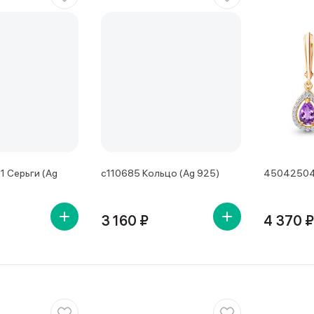
 Серьги (Ag
с110685 Кольцо (Ag 925)
45042504А
3 160 ₽
4 370 ₽