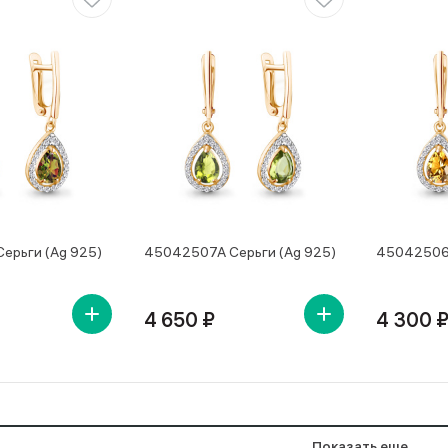
ерьги (Ag 925)
45042507А Серьги (Ag 925)
45042506А
4 650 ₽
4 300 