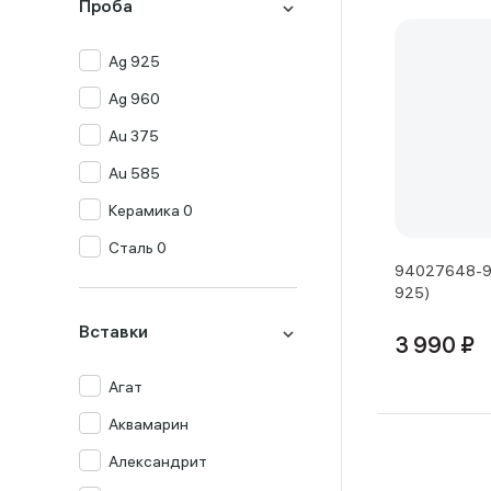
Проба
Ag 925
Ag 960
Au 375
Au 585
Керамика 0
Сталь 0
94027648-91
925)
Вставки
3 990 ₽
Агат
Аквамарин
Александрит