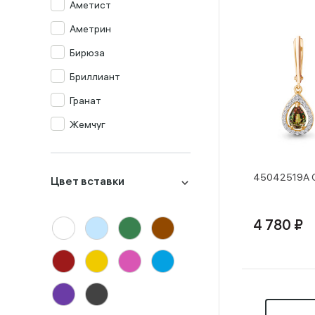
Аметист
Аметрин
Бирюза
Бриллиант
Гранат
Жемчуг
Изумруд
Изумруд синт.
45042519А С
Цвет вставки
Кварц мистик
Коралл
4 780 ₽
Корунд
Лондон-топаз
Малахит