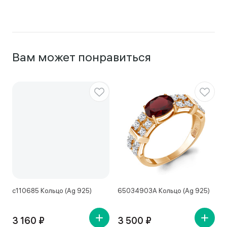
Вам может понравиться
с110685 Кольцо (Ag 925)
65034903А Кольцо (Ag 925)
1
3 160 ₽
3 500 ₽