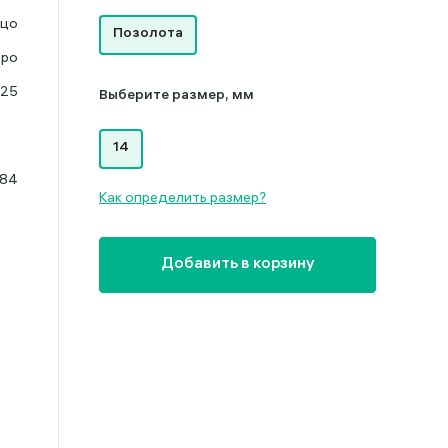
ьцо
Позолота
бро
925
Выберите размер, мм
14
.84
Как определить размер?
Добавить в корзину