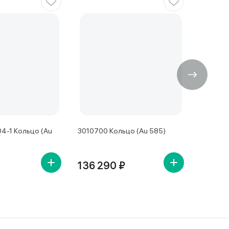
4-1 Кольцо (Au
3010700 Кольцо (Au 585)
1011922
136 290 ₽
39 58