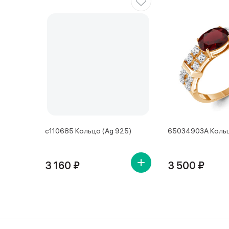
с110685 Кольцо (Ag 925)
65034903А Кольц
3 160 ₽
3 500 ₽