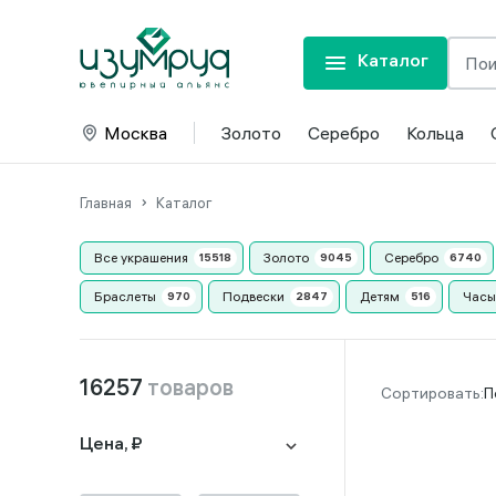
Каталог
Москва
Золото
Серебро
Кольца
Главная
Каталог
Все украшения
Золото
Серебро
Браслеты
Подвески
Детям
Часы
16257
товаров
П
Цена, ₽