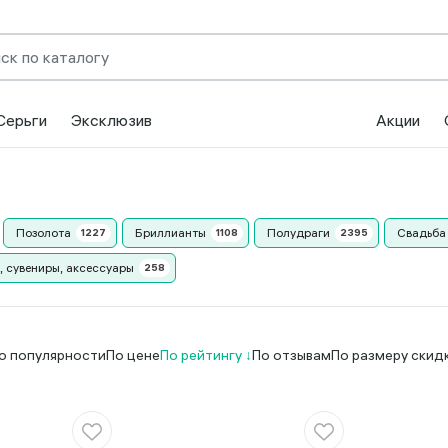
Серьги
Эксклюзив
Акции
Позолота
Бриллианты
Полудраги
Свадьба
, сувениры, аксессуары
о популярности
По цене
По рейтингу
По отзывам
По размеру скид