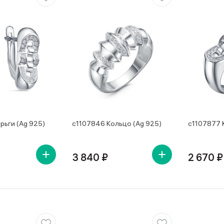
рьги (Ag 925)
с1107846 Кольцо (Ag 925)
с1107877 
3 840 ₽
2 670 ₽