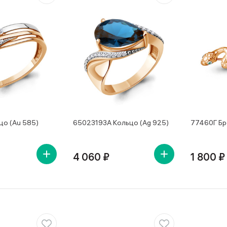
цо (Au 585)
65023193А Кольцо (Ag 925)
77460Г Бр
4 060 ₽
1 800 ₽