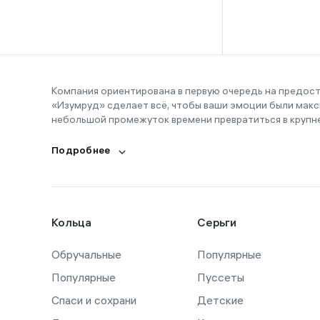
16-16,5
16-17
16-18
16-19
Компания ориентирована в первую очередь на предос
«Изумруд» сделает всё, чтобы ваши эмоции были макс
16-20
небольшой промежуток времени превратиться в крупн
17
Подробнее
17,5
17-19
17-20
Кольца
Серьги
18
Обручальные
18,5
Популярные
Популярные
Пуссеты
18-19
Спаси и сохрани
Детские
18-21,5