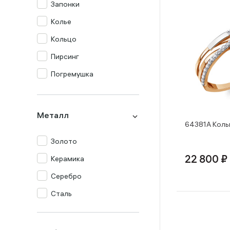
Запонки
Колье
Кольцо
Пирсинг
Погремушка
Подвеска
Серьги
Металл
64381А Коль
Столовый прибор
Золото
Сувенир
Керамика
22 800 ₽
Цепь
Серебро
Часы
Сталь
Шнур