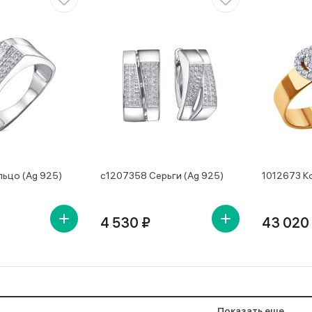
льцо (Ag 925)
с1207358 Серьги (Ag 925)
1012673 К
4 530 ₽
43 020