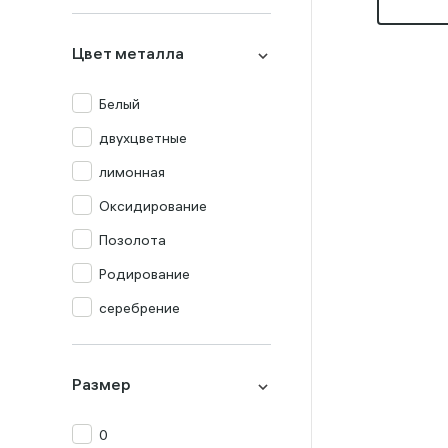
Миксы
Оникс
Цвет металла
Опал
Перламутр
Белый
Празиолит
двухцветные
Прочие
лимонная
Раух-топаз
Оксидирование
Родолит
Позолота
Рубин
Родирование
Сапфир
серебрение
Топаз
Турмалин
Размер
Фианит
0
Хризолит