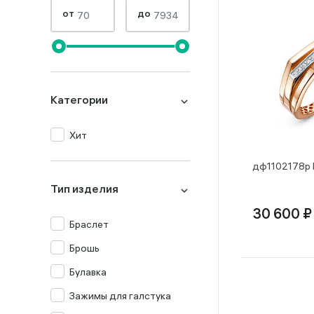
от
до
Категории
Хит
дф1102178р 
Тип изделия
30 600 ₽
Браслет
Брошь
Булавка
Зажимы для галстука