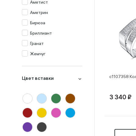
Аметист
Аметрин
Бирюза
Бриллиант
Гранат
Жемчуг
Изумруд
Изумруд синт.
с1107358 Ко
Цвет вставки
Кварц мистик
Коралл
3 340 ₽
Корунд
Лондон-топаз
Малахит