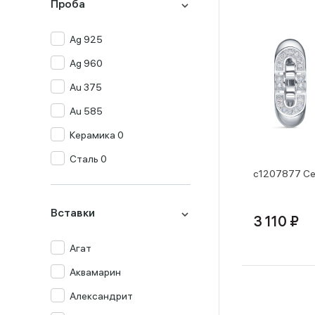
Проба
Ag 925
Ag 960
Au 375
Au 585
Керамика 0
Сталь 0
с1207877 Се
Вставки
3 110 ₽
Агат
Аквамарин
Александрит