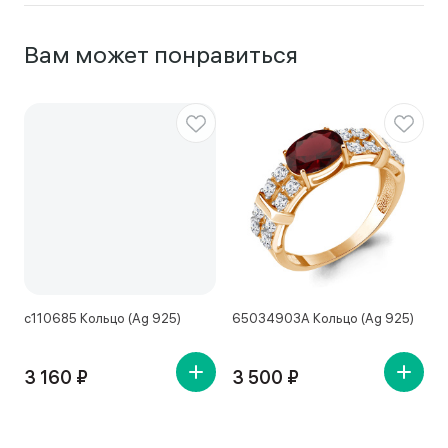
Вам может понравиться
с110685 Кольцо (Ag 925)
65034903А Кольцо (Ag 925)
1
3 160 ₽
3 500 ₽