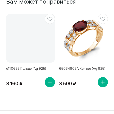
Вам может понравиться
с110685 Кольцо (Ag 925)
65034903А Кольцо (Ag 925)
1
3 160 ₽
3 500 ₽