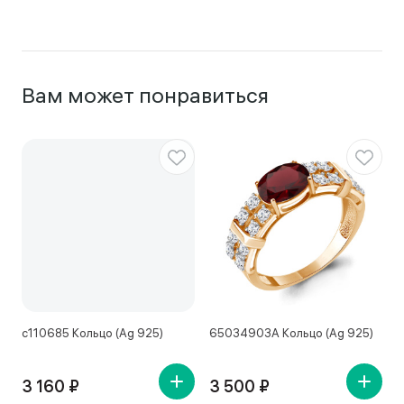
Вам может понравиться
с110685 Кольцо (Ag 925)
65034903А Кольцо (Ag 925)
1
3 160 ₽
3 500 ₽