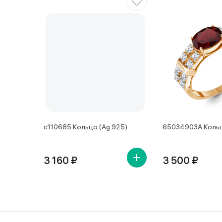
с110685 Кольцо (Ag 925)
65034903А Кольц
3 160 ₽
3 500 ₽