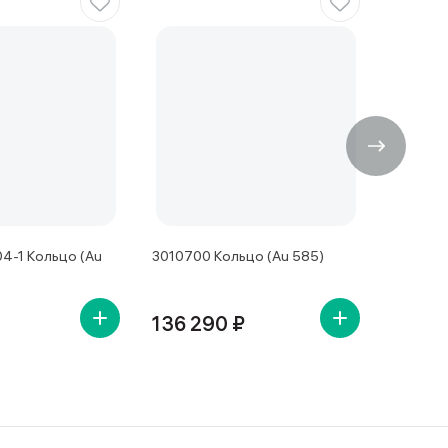
4-1 Кольцо (Au
3010700 Кольцо (Au 585)
1011922
136 290 ₽
39 58