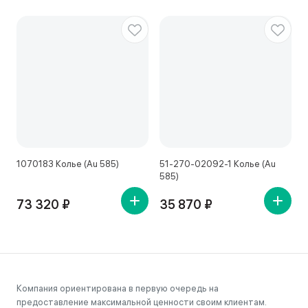
1070183 Колье (Au 585)
51-270-02092-1 Колье (Au
1
585)
73 320 ₽
35 870 ₽
Компания ориентирована в первую очередь на
предоставление максимальной ценности своим клиентам.