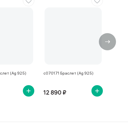
слет (Ag 925)
с070171 Браслет (Ag 925)
с070215
12 890 ₽
13 32