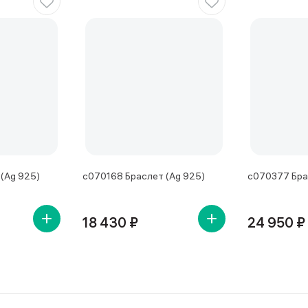
(Ag 925)
с070168 Браслет (Ag 925)
с070377 Бра
18 430 ₽
24 950 ₽